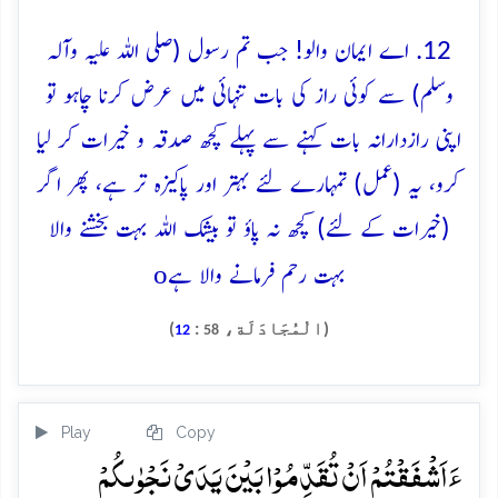
12. اے ایمان والو! جب تم رسول (صلی اللہ علیہ وآلہ
وسلم) سے کوئی راز کی بات تنہائی میں عرض کرنا چاہو تو
اپنی رازدارانہ بات کہنے سے پہلے کچھ صدقہ و خیرات کر لیا
کرو، یہ (عمل) تمہارے لئے بہتر اور پاکیزہ تر ہے، پھر اگر
(خیرات کے لئے) کچھ نہ پاؤ تو بیشک اللہ بہت بخشنے والا
o
بہت رحم فرمانے والا ہے
(الْمُجَادَلَة،
:
)
12
58
Play
Copy
ءَاَشۡفَقۡتُمۡ اَنۡ تُقَدِّمُوۡا بَیۡنَ یَدَیۡ نَجۡوٰىکُمۡ