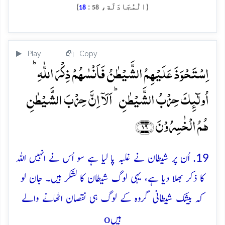
(الْمُجَادَلَة،
:
)
18
58
Play
Copy
اِسۡتَحۡوَذَ عَلَیۡہِمُ الشَّیۡطٰنُ فَاَنۡسٰہُمۡ ذِکۡرَ اللّٰہِ ؕ
اُولٰٓئِکَ حِزۡبُ الشَّیۡطٰنِ ؕ اَلَاۤ اِنَّ حِزۡبَ الشَّیۡطٰنِ
ہُمُ الۡخٰسِرُوۡنَ ﴿۱۹﴾
19. اُن پر شیطان نے غلبہ پا لیا ہے سو اُس نے انہیں اللہ
کا ذکر بھلا دیا ہے، یہی لوگ شیطان کا لشکر ہیں۔ جان لو
کہ بیشک شیطانی گروہ کے لوگ ہی نقصان اٹھانے والے
o
ہیں