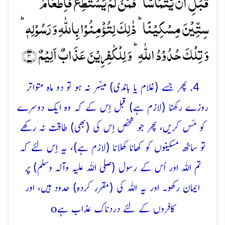
قَبۡلِ اَنۡ یَّتَمَآسَّا ۚ فَمَنۡ لَّمۡ یَسۡتَطِعۡ فَاِطۡعَامُ
سِتِّیۡنَ مِسۡکِیۡنًا ؕ ذٰلِکَ لِتُؤۡمِنُوۡا بِاللّٰہِ وَ رَسُوۡلِہٖ ؕ
وَ تِلۡکَ حُدُوۡدُ اللّٰہِ ؕ وَ لِلۡکٰفِرِیۡنَ عَذَابٌ اَلِیۡمٌ ﴿۴﴾
4. پھر جسے (غلام یا باندی) میسّر نہ ہو تو دو ماہ متواتر
روزے رکھنا (لازم ہے) قبل اِس کے کہ وہ ایک دوسرے
کو مَس کریں، پھر جو شخص اِس کی (بھی) طاقت نہ رکھے
تو ساٹھ مسکینوں کو کھانا کھلانا (لازم ہے)، یہ اِس لئے کہ
تم اللہ اور اُس کے رسول (صلی اللہ علیہ وآلہ وسلم) پر
ایمان رکھو۔ اور یہ اللہ کی (مقرر کردہ) حدود ہیں، اور
o
کافروں کے لئے دردناک عذاب ہے