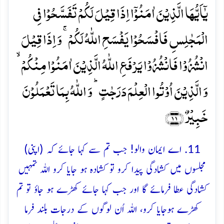
یٰۤاَیُّہَا الَّذِیۡنَ اٰمَنُوۡۤا اِذَا قِیۡلَ لَکُمۡ تَفَسَّحُوۡا فِی
الۡمَجٰلِسِ فَافۡسَحُوۡا یَفۡسَحِ اللّٰہُ لَکُمۡ ۚ وَ اِذَا قِیۡلَ
انۡشُزُوۡا فَانۡشُزُوۡا یَرۡفَعِ اللّٰہُ الَّذِیۡنَ اٰمَنُوۡا مِنۡکُمۡ ۙ
وَ الَّذِیۡنَ اُوۡتُوا الۡعِلۡمَ دَرَجٰتٍ ؕ وَ اللّٰہُ بِمَا تَعۡمَلُوۡنَ
خَبِیۡرٌ ﴿۱۱﴾
11. اے ایمان والو! جب تم سے کہا جائے کہ (اپنی)
مجلسوں میں کشادگی پیدا کرو تو کشادہ ہو جایا کرو اللہ تمہیں
کشادگی عطا فرمائے گا اور جب کہا جائے کھڑے ہو جاؤ تو تم
کھڑے ہوجایا کرو، اللہ اُن لوگوں کے درجات بلند فرما