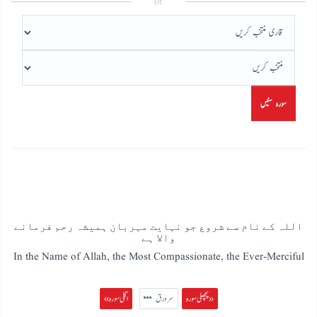
or
سورہ سنیں
اللہ کے نام سے شروع جو نہایت مہربان ہمیشہ رحم فرمانے
والا ہے
In the Name of Allah, the Most Compassionate, the Ever-Merciful
پچھلی سورہ »
سرورق
« اگلی سورہ