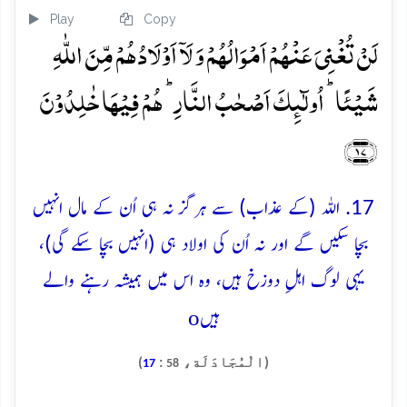
Play
Copy
لَنۡ تُغۡنِیَ عَنۡہُمۡ اَمۡوَالُہُمۡ وَ لَاۤ اَوۡلَادُہُمۡ مِّنَ اللّٰہِ
شَیۡئًا ؕ اُولٰٓئِکَ اَصۡحٰبُ النَّارِ ؕ ہُمۡ فِیۡہَا خٰلِدُوۡنَ
﴿۱۷﴾
17. اللہ (کے عذاب) سے ہرگز نہ ہی اُن کے مال انہیں
بچا سکیں گے اور نہ اُن کی اولاد ہی (انہیں بچا سکے گی)،
یہی لوگ اہلِ دوزخ ہیں، وہ اس میں ہمیشہ رہنے والے
o
ہیں
(الْمُجَادَلَة،
:
)
17
58