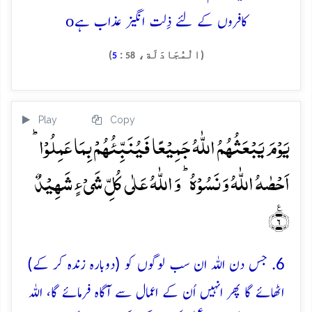
o
کافروں کے لئے ذِلت انگیز عذاب ہے
(الْمُجَادَلَة،
:
)
5
58
Play
Copy
یَوۡمَ یَبۡعَثُہُمُ اللّٰہُ جَمِیۡعًا فَیُنَبِّئُہُمۡ بِمَا عَمِلُوۡا ؕ
اَحۡصٰہُ اللّٰہُ وَ نَسُوۡہُ ؕ وَ اللّٰہُ عَلٰی کُلِّ شَیۡءٍ شَہِیۡدٌ
٪﴿۶﴾
6. جس دن اللہ ان سب لوگوں کو (دوبارہ زندہ کر کے)
اٹھائے گا پھر انہیں اُن کے اعمال سے آگاہ فرمائے گا، اللہ