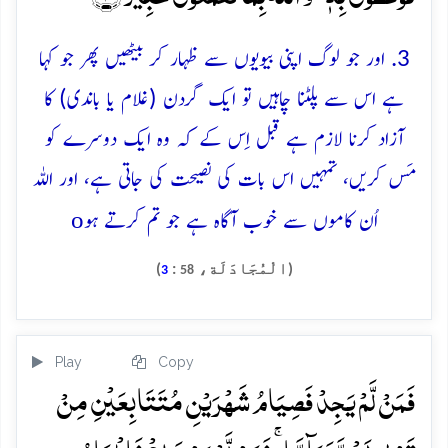
3. اور جو لوگ اپنی بیویوں سے ظہار کر بیٹھیں پھر جو کہا
ہے اس سے پلٹنا چاہیں تو ایک گردن (غلام یا باندی) کا
آزاد کرنا لازم ہے قبل اِس کے کہ وہ ایک دوسرے کو
مَس کریں، تمہیں اس بات کی نصیحت کی جاتی ہے، اور اللہ
o
اُن کاموں سے خوب آگاہ ہے جو تم کرتے ہو
(الْمُجَادَلَة،
:
)
3
58
Play
Copy
فَمَنۡ لَّمۡ یَجِدۡ فَصِیَامُ شَہۡرَیۡنِ مُتَتَابِعَیۡنِ مِنۡ