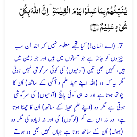
یُنَبِّئُہُمۡ بِمَا عَمِلُوۡا یَوۡمَ الۡقِیٰمَۃِ ؕ اِنَّ اللّٰہَ بِکُلِّ
شَیۡءٍ عَلِیۡمٌ ﴿۷﴾
7. (اے انسان!) کیا تجھے معلوم نہیں کہ اللہ اُن سب
چیزوں کو جانتا ہے جو آسمانوں میں ہیں اور جو زمین میں
ہیں، کہیں بھی تین (آدمیوں) کی کوئی سرگوشی نہیں ہوتی
مگر یہ کہ وہ (اللہ اپنے محیط علم و آگہی کے ساتھ) اُن کا
چوتھا ہوتا ہے اور نہ ہی کوئی پانچ (آدمیوں) کی سرگوشی
ہوتی ہے مگر وہ (اپنے علمِ محیط کے ساتھ) اُن کا چھٹا ہوتا
ہے، اور نہ اس سے کم (لوگوں) کی اور نہ زیادہ کی مگر وہ
(ہمیشہ) اُن کے ساتھ ہوتا ہے جہاں کہیں بھی وہ ہوتے