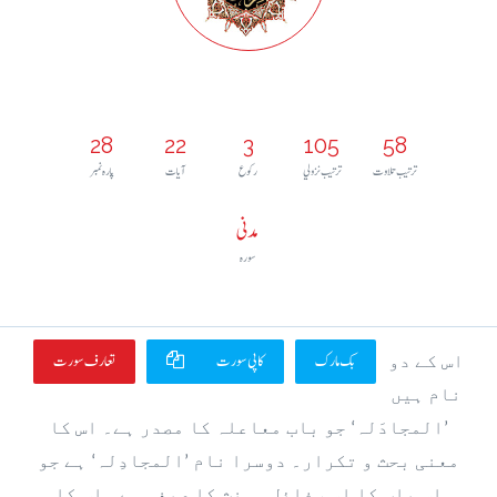
28
22
3
105
58
ترتيب تلاوت
ترتيب نزولي
رکوع
آيات
پارہ نمبر
مدنی
سورہ
بک مارک
کاپی سورت
تعارف سورت
اس کے دو
نام ہیں
’المجادَلہ‘ جو باب معاعلہ کا مصدر ہے۔ اس کا
معنی بحث و تکرار۔ دوسرا نام ’المجادِلہ‘ ہے جو
اس باب کا اسم فائل مونث کا صیغہ ہے۔ اس کا