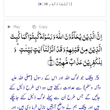
(الْمُجَادَلَة،
:
)
4
58
Play
Copy
اِنَّ الَّذِیۡنَ یُحَآدُّوۡنَ اللّٰہَ وَ رَسُوۡلَہٗ کُبِتُوۡا کَمَا کُبِتَ
الَّذِیۡنَ مِنۡ قَبۡلِہِمۡ وَ قَدۡ اَنۡزَلۡنَاۤ اٰیٰتٍۭ بَیِّنٰتٍ ؕ وَ
لِلۡکٰفِرِیۡنَ عَذَابٌ مُّہِیۡنٌ ۚ﴿۵﴾
5. بیشک جو لوگ اللہ اور اس کے رسول (صلی اللہ علیہ
وآلہ وسلم) سے عداوت رکھتے ہیں وہ اسی طرح ذلیل کئے
جائیں گے جس طرح اُن سے پہلے لوگ ذلیل کئے جاچکے
ہیں اور بیشک ہم نے واضح آیتیں نازل فرما دی ہیں، اور