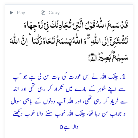
Play
Copy
قَدۡ سَمِعَ اللّٰہُ قَوۡلَ الَّتِیۡ تُجَادِلُکَ فِیۡ زَوۡجِہَا وَ
تَشۡتَکِیۡۤ اِلَی اللّٰہِ ٭ۖ وَ اللّٰہُ یَسۡمَعُ تَحَاوُرَکُمَا ؕ اِنَّ اللّٰہَ
سَمِیۡعٌۢ بَصِیۡرٌ ﴿۱﴾
1. بیشک اللہ نے اس عورت کی بات سن لی ہے جو آپ
سے اپنے شوہر کے بارے میں تکرار کر رہی تھی اور اللہ
سے فریاد کر رہی تھی، اور اللہ آپ دونوں کے باہمی سوال
و جواب سن رہا تھا، بیشک اللہ خوب سننے والا خوب دیکھنے
o
والا ہے