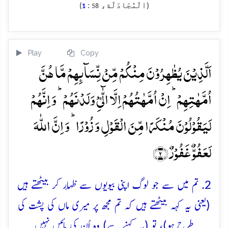
(الْمُجَادَلَة،
:
)
1
58
Play
Copy
اَلَّذِیۡنَ یُظٰہِرُوۡنَ مِنۡکُمۡ مِّنۡ نِّسَآئِہِمۡ مَّا ہُنَّ
اُمَّہٰتِہِمۡ ؕ اِنۡ اُمَّہٰتُہُمۡ اِلَّا الّٰٓیِٴۡ وَلَدۡنَہُمۡ ؕ وَ اِنَّہُمۡ
لَیَقُوۡلُوۡنَ مُنۡکَرًا مِّنَ الۡقَوۡلِ وَ زُوۡرًا ؕ وَ اِنَّ اللّٰہَ
لَعَفُوٌّ غَفُوۡرٌ ﴿۲﴾
2. تم میں سے جو لوگ اپنی بیویوں سے ظِہار کر بیٹھتے ہیں
(یعنی یہ کہہ بیٹھتے ہیں کہ تم مجھ پر میری ماں کی پشت کی
طرح ہو)، تو (یہ کہنے سے) وہ اُن کی مائیں نہیں