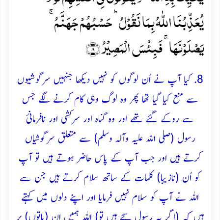
یُعَذِّبُنَا اللّٰہُ بِمَا نَقُوۡلُ ؕ حَسۡبُہُمۡ جَہَنَّمُ ۚ
یَصۡلَوۡنَہَا ۚ فَبِئۡسَ الۡمَصِیۡرُ ﴿۸﴾
8. کیا آپ نے اُن لوگوں کو نہیں دیکھا جنہیں سرگوشیوں
سے منع کیا گیا تھا پھر وہ لوگ وہی کام کرنے لگے جس
سے روکے گئے تھے اور وہ گناہ اور سرکشی اور نافرمانئ
رسول (صلی اللہ علیہ وآلہ وسلم) سے متعلق سرگوشیاں
کرتے ہیں اور جب آپ کے پاس حاضر ہوتے ہیں تو آپ
کو اُن (نازیبا) کلمات کے ساتھ سلام کرتے ہیں جن سے
اللہ نے آپ کو سلام نہیں فرمایا اور اپنے دلوں میں کہتے
ہیں کہ (اگر یہ رسول سچے ہیں تو) اللہ ہمیں اِن (باتوں) پر