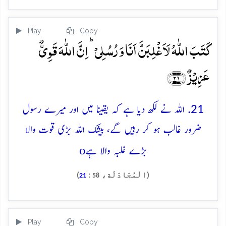
Play
Copy
کَتَبَ اللّٰہُ لَاَغۡلِبَنَّ اَنَا وَ رُسُلِیۡ ؕ اِنَّ اللّٰہَ قَوِیٌّ
عَزِیۡزٌ ﴿۲۱﴾
21. اللہ نے لکھ دیا ہے کہ یقینا میں اور میرے رسول
ضرور غالب ہو کر رہیں گے، بیشک اللہ بڑی قوت والا
o
بڑے غلبہ والا ہے
(الْمُجَادَلَة،
:
)
21
58
Play
Copy