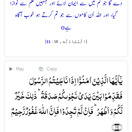
دے گا جو تم میں سے ایمان لائے اور جنہیں علم سے نوازا
گیا، اور اللہ اُن کاموں سے جو تم کرتے ہو خوب آگاہ
o
ہے
(الْمُجَادَلَة،
:
)
11
58
Play
Copy
یٰۤاَیُّہَا الَّذِیۡنَ اٰمَنُوۡۤا اِذَا نَاجَیۡتُمُ الرَّسُوۡلَ
فَقَدِّمُوۡا بَیۡنَ یَدَیۡ نَجۡوٰىکُمۡ صَدَقَۃً ؕ ذٰلِکَ خَیۡرٌ
لَّکُمۡ وَ اَطۡہَرُ ؕ فَاِنۡ لَّمۡ تَجِدُوۡا فَاِنَّ اللّٰہَ غَفُوۡرٌ رَّحِیۡمٌ
﴿۱۲﴾