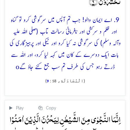
تُحۡشَرُوۡنَ ﴿۹﴾
9. اے ایمان والو! جب تم آپس میں سرگوشی کرو تو گناہ
اور ظلم و سرکشی اور نافرمانئ رسالت مآب (صلی اللہ علیہ
وآلہ وسلم) کی سرگوشی نہ کیا کرو اور نیکی اور پرہیزگاری کی
بات ایک دوسرے کے کان میں کہہ لیا کرو، اور اللہ سے
o
ڈرتے رہو جس کی طرف تم سب جمع کئے جاؤ گے
(الْمُجَادَلَة،
:
)
9
58
Play
Copy
اِنَّمَا النَّجۡوٰی مِنَ الشَّیۡطٰنِ لِیَحۡزُنَ الَّذِیۡنَ اٰمَنُوۡا