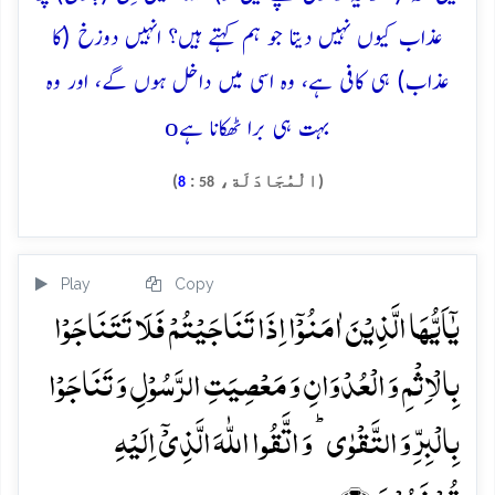
عذاب کیوں نہیں دیتا جو ہم کہتے ہیں؟ انہیں دوزخ (کا
عذاب) ہی کافی ہے، وہ اسی میں داخل ہوں گے، اور وہ
o
بہت ہی برا ٹھکانا ہے
(الْمُجَادَلَة،
:
)
8
58
Play
Copy
یٰۤاَیُّہَا الَّذِیۡنَ اٰمَنُوۡۤا اِذَا تَنَاجَیۡتُمۡ فَلَا تَتَنَاجَوۡا
بِالۡاِثۡمِ وَ الۡعُدۡوَانِ وَ مَعۡصِیَتِ الرَّسُوۡلِ وَ تَنَاجَوۡا
بِالۡبِرِّ وَ التَّقۡوٰی ؕ وَ اتَّقُوا اللّٰہَ الَّذِیۡۤ اِلَیۡہِ