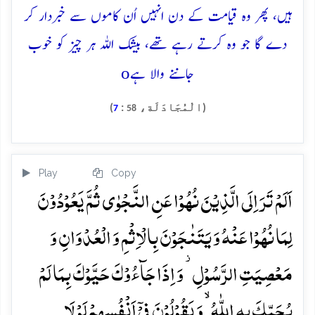
ہیں، پھر وہ قیامت کے دن انہیں اُن کاموں سے خبردار کر
دے گا جو وہ کرتے رہے تھے، بیشک اللہ ہر چیز کو خوب
o
جاننے والا ہے
(الْمُجَادَلَة،
:
)
7
58
Play
Copy
اَلَمۡ تَرَ اِلَی الَّذِیۡنَ نُہُوۡا عَنِ النَّجۡوٰی ثُمَّ یَعُوۡدُوۡنَ
لِمَا نُہُوۡا عَنۡہُ وَ یَتَنٰجَوۡنَ بِالۡاِثۡمِ وَ الۡعُدۡوَانِ وَ
مَعۡصِیَتِ الرَّسُوۡلِ ۫ وَ اِذَا جَآءُوۡکَ حَیَّوۡکَ بِمَا لَمۡ
یُحَیِّکَ بِہِ اللّٰہُ ۙ وَ یَقُوۡلُوۡنَ فِیۡۤ اَنۡفُسِہِمۡ لَوۡ لَا