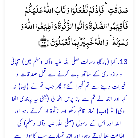
صَدَقٰتٍ ؕ فَاِذۡ لَمۡ تَفۡعَلُوۡا وَ تَابَ اللّٰہُ عَلَیۡکُمۡ
فَاَقِیۡمُوا الصَّلٰوۃَ وَ اٰتُوا الزَّکٰوۃَ وَ اَطِیۡعُوا اللّٰہَ وَ
رَسُوۡلَہٗ ؕ وَ اللّٰہُ خَبِیۡرٌۢ بِمَا تَعۡمَلُوۡنَ ﴿٪۱۳﴾
13. کیا (بارگاہِ رسالت صلی اللہ علیہ وآلہ وسلم میں) تنہائی
و رازداری کے ساتھ بات کرنے سے قبل صدقات و
خیرات دینے سے تم گھبرا گئے؟ پھر جب تم نے (ایسا) نہ
کیا اور اللہ نے تم سے باز پرس اٹھا لی (یعنی یہ پابندی اٹھا
دی) تو (اب) نماز قائم رکھو اور زکوٰۃ ادا کرتے رہو اور
اللہ اور اُس کے رسول (صلی اللہ علیہ وآلہ وسلم) کی
اطاعت بجا لاتے رہو، اور اللہ تمہارے سب کاموں سے