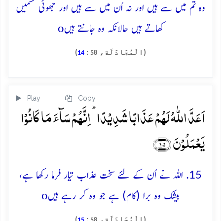
وہ تم میں سے ہیں اور نہ اُن میں سے ہیں اور جھوٹی قَسمیں
o
کھاتے ہیں حالانکہ وہ جانتے ہیں
(الْمُجَادَلَة،
:
)
14
58
Play
Copy
اَعَدَّ اللّٰہُ لَہُمۡ عَذَابًا شَدِیۡدًا ؕ اِنَّہُمۡ سَآءَ مَا کَانُوۡا
یَعۡمَلُوۡنَ ﴿۱۵﴾
15. اللہ نے اُن کے لئے سخت عذاب تیار فرما رکھا ہے،
o
بیشک وہ برا (کام) ہے جو وہ کر رہے ہیں
(الْمُجَادَلَة،
:
)
15
58