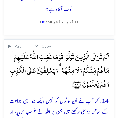
o
خوب آگاہ ہے
(الْمُجَادَلَة،
:
)
13
58
Play
Copy
اَلَمۡ تَرَ اِلَی الَّذِیۡنَ تَوَلَّوۡا قَوۡمًا غَضِبَ اللّٰہُ عَلَیۡہِمۡ ؕ
مَا ہُمۡ مِّنۡکُمۡ وَ لَا مِنۡہُمۡ ۙ وَ یَحۡلِفُوۡنَ عَلَی الۡکَذِبِ
وَ ہُمۡ یَعۡلَمُوۡنَ ﴿۱۴﴾
14. کیا آپ نے اُن لوگوں کو نہیں دیکھا جو ایسی جماعت
کے ساتھ دوستی رکھتے ہیں جن پر اللہ نے غضب فرمایا، نہ