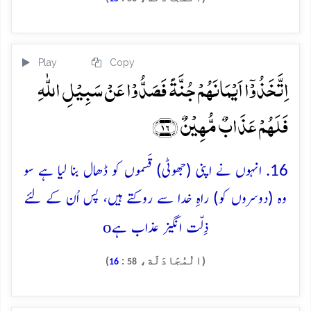
Play
Copy
اِتَّخَذُوۡۤا اَیۡمَانَہُمۡ جُنَّۃً فَصَدُّوۡا عَنۡ سَبِیۡلِ اللّٰہِ
فَلَہُمۡ عَذَابٌ مُّہِیۡنٌ ﴿۱۶﴾
16. انہوں نے اپنی (جھوٹی) قَسموں کو ڈھال بنا لیا ہے سو
وہ (دوسروں کو) راہِ خدا سے روکتے ہیں، پس اُن کے لئے
o
ذِلّت انگیز عذاب ہے
(الْمُجَادَلَة،
:
)
16
58