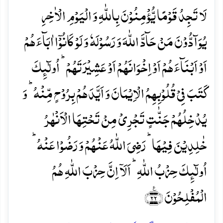
لَا تَجِدُ قَوۡمًا یُّؤۡمِنُوۡنَ بِاللّٰہِ وَ الۡیَوۡمِ الۡاٰخِرِ
یُوَآدُّوۡنَ مَنۡ حَآدَّ اللّٰہَ وَ رَسُوۡلَہٗ وَ لَوۡ کَانُوۡۤا اٰبَآءَہُمۡ
اَوۡ اَبۡنَآءَہُمۡ اَوۡ اِخۡوَانَہُمۡ اَوۡ عَشِیۡرَتَہُمۡ ؕ اُولٰٓئِکَ
کَتَبَ فِیۡ قُلُوۡبِہِمُ الۡاِیۡمَانَ وَ اَیَّدَہُمۡ بِرُوۡحٍ مِّنۡہُ ؕ وَ
یُدۡخِلُہُمۡ جَنّٰتٍ تَجۡرِیۡ مِنۡ تَحۡتِہَا الۡاَنۡہٰرُ
خٰلِدِیۡنَ فِیۡہَا ؕ رَضِیَ اللّٰہُ عَنۡہُمۡ وَ رَضُوۡا عَنۡہُ ؕ
اُولٰٓئِکَ حِزۡبُ اللّٰہِ ؕ اَلَاۤ اِنَّ حِزۡبَ اللّٰہِ ہُمُ
الۡمُفۡلِحُوۡنَ ﴿٪۲۲﴾