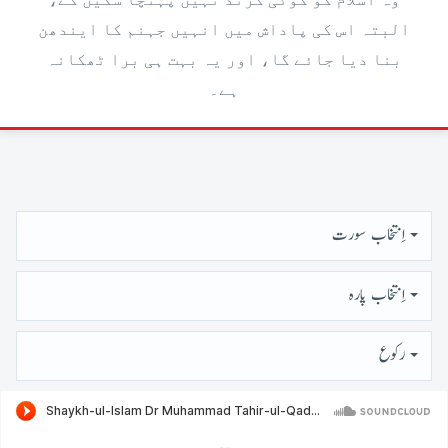
وہ اسلام کو کوئی گزند نہیں پہنچا سکیں گے،
البتہ اس کی پاداش میں انہیں جہنم کا ایندھن
بنا دیا جائے گا، اور یہ بہت ہی برا ٹھکانہ
ہے۔
اِنتخاب سورت
اِنتخاب پارہ
رُكوع