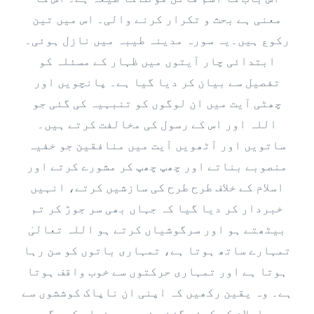
معنی ہے بحث و تکرار کرنے والی۔ اس میں تین
رکوع ہیں۔یہ سورہ مدینہ طیبہ میں نازل ہوئی۔
ابتدائی چار آیتوں میں ظہار کے مسئلہ کو
تفصیل سے بیان کر دیا گیا ہے۔ پانچویں اور
چھٹی آیت میں ان لوگوں کو تنبہیہ کی گئی جو
اللہ اور اس کے رسول کی مخالفت کرتے ہیں۔
ساتویں اور آٹھویں آیت میں منافقین جو خفیہ
منصوبے بناتے اور چھپ چھپ کر مشورے کرتے اور
اسلام کے خلاف طرح طرح کی سازشیں کرتے، انہیں
خبردار کر دیا گیا کہ جہاں بھی سر جوڑ کر تم
بیٹھتے ہو اور سرگوشیاں کرتے ہو اللہ تعالیٰ
تمہارے ساتھ ہوتا ہے، تمہاری باتوں کو سن رہا
ہوتا ہے اور تمہاری حرکتوں سے خوب واقف ہوتا
ہے۔ وہ یقین رکھیں کہ اپنی ان ناپاک کوششوں سے