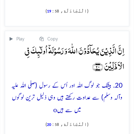
(الْمُجَادَلَة،
:
)
19
58
Play
Copy
اِنَّ الَّذِیۡنَ یُحَآدُّوۡنَ اللّٰہَ وَ رَسُوۡلَہٗۤ اُولٰٓئِکَ فِی
الۡاَذَلِّیۡنَ ﴿۲۰﴾
20. بیشک جو لوگ اللہ اور اُس کے رسول (صلی اللہ علیہ
وآلہ وسلم) سے عداوت رکھتے ہیں وہی ذلیل ترین لوگوں
o
میں سے ہیں
(الْمُجَادَلَة،
:
)
20
58