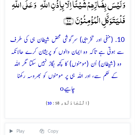
وَ لَیۡسَ بِضَآرِّہِمۡ شَیۡئًا اِلَّا بِاِذۡنِ اللّٰہِ ؕ وَ عَلَی اللّٰہِ
فَلۡیَتَوَکَّلِ الۡمُؤۡمِنُوۡنَ ﴿۱۰﴾
10. (منفی اور تخریبی) سرگوشی محض شیطان ہی کی طرف
سے ہوتی ہے تاکہ وہ ایمان والوں کو پریشان کرے حالانکہ
وہ (شیطان) اُن (مومنوں) کا کچھ بگاڑ نہیں سکتا مگر اللہ
کے حکم سے، اور اللہ ہی پر مومنوں کو بھروسہ رکھنا
o
چاہیے
(الْمُجَادَلَة،
:
)
10
58
Play
Copy