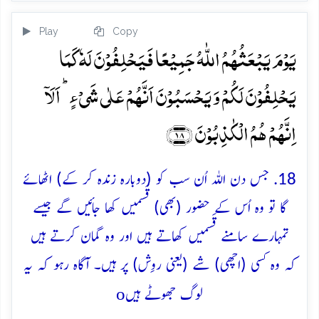
Play
Copy
یَوۡمَ یَبۡعَثُہُمُ اللّٰہُ جَمِیۡعًا فَیَحۡلِفُوۡنَ لَہٗ کَمَا
یَحۡلِفُوۡنَ لَکُمۡ وَ یَحۡسَبُوۡنَ اَنَّہُمۡ عَلٰی شَیۡءٍ ؕ اَلَاۤ
اِنَّہُمۡ ہُمُ الۡکٰذِبُوۡنَ ﴿۱۸﴾
18. جس دن اللہ اُن سب کو (دوبارہ زندہ کر کے) اٹھائے
گا تو وہ اُس کے حضور (بھی) قَسمیں کھا جائیں گے جیسے
تمہارے سامنے قَسمیں کھاتے ہیں اور وہ گمان کرتے ہیں
کہ وہ کسی (اچھی) شے (یعنی روِش) پر ہیں۔ آگاہ رہو کہ یہ
o
لوگ جھوٹے ہیں