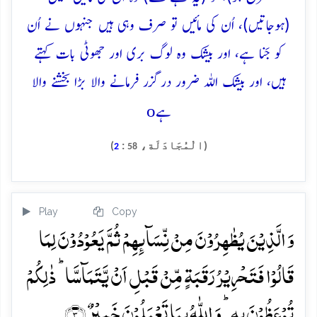
(ہوجاتیں)، اُن کی مائیں تو صرف وہی ہیں جنہوں نے اُن
کو جَنا ہے، اور بیشک وہ لوگ بری اور جھوٹی بات کہتے
ہیں، اور بیشک اللہ ضرور درگزر فرمانے والا بڑا بخشنے والا
o
ہے
(الْمُجَادَلَة،
:
)
2
58
Play
Copy
وَ الَّذِیۡنَ یُظٰہِرُوۡنَ مِنۡ نِّسَآئِہِمۡ ثُمَّ یَعُوۡدُوۡنَ لِمَا
قَالُوۡا فَتَحۡرِیۡرُ رَقَبَۃٍ مِّنۡ قَبۡلِ اَنۡ یَّتَمَآسَّا ؕ ذٰلِکُمۡ
تُوۡعَظُوۡنَ بِہٖ ؕ وَ اللّٰہُ بِمَا تَعۡمَلُوۡنَ خَبِیۡرٌ ﴿۳﴾