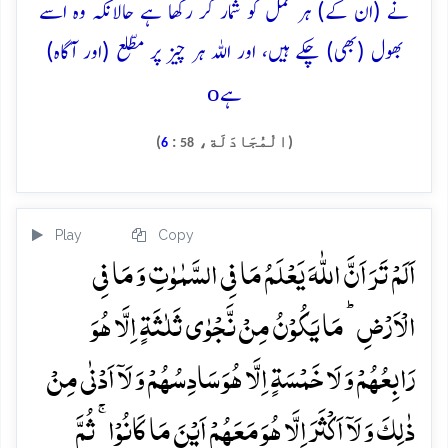
نے (ان کے) ہر عمل کو شمار کر رکھا ہے حالانکہ وہ اسے
بھول (بھی) چکے ہیں، اور اللہ ہر چیز پر مطّلع (اور آگاہ)
o
ہے
(الْمُجَادَلَة،
:
)
6
58
Play
Copy
اَلَمۡ تَرَ اَنَّ اللّٰہَ یَعۡلَمُ مَا فِی السَّمٰوٰتِ وَ مَا فِی
الۡاَرۡضِ ؕ مَا یَکُوۡنُ مِنۡ نَّجۡوٰی ثَلٰثَۃٍ اِلَّا ہُوَ
رَابِعُہُمۡ وَ لَا خَمۡسَۃٍ اِلَّا ہُوَ سَادِسُہُمۡ وَ لَاۤ اَدۡنٰی مِنۡ
ذٰلِکَ وَ لَاۤ اَکۡثَرَ اِلَّا ہُوَ مَعَہُمۡ اَیۡنَ مَا کَانُوۡا ۚ ثُمَّ