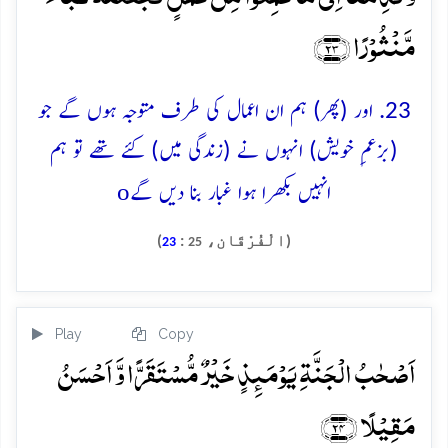
مَّنۡثُوۡرًا ﴿۲۳﴾
23. اور (پھر) ہم ان اعمال کی طرف متوجہ ہوں گے جو
(بزعمِ خویش) انہوں نے (زندگی میں) کئے تھے تو ہم
o
انہیں بکھرا ہوا غبار بنا دیں گے
(الْفُرْقَان،
:
)
23
25
Play
Copy
اَصۡحٰبُ الۡجَنَّۃِ یَوۡمَئِذٍ خَیۡرٌ مُّسۡتَقَرًّا وَّ اَحۡسَنُ
مَقِیۡلًا ﴿۲۴﴾