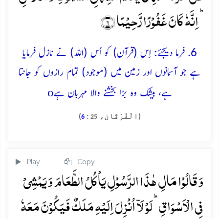
ؕ اِنَّہٗ کَانَ غَفُوۡرًا رَّحِیۡمًا ﴿۶﴾
6. فرما دیجئے: اِس (قرآن) کو اُس (اللہ) نے نازل فرمایا
ہے جو آسمانوں اور زمین میں (موجود) تمام رازوں کو جانتا
o
ہے، بیشک وہ بڑا بخشنے والا مہربان ہے
(الْفُرْقَان،
:
)
6
25
Play
Copy
وَ قَالُوۡا مَالِ ہٰذَا الرَّسُوۡلِ یَاۡکُلُ الطَّعَامَ وَ یَمۡشِیۡ
فِی الۡاَسۡوَاقِ ؕ لَوۡ لَاۤ اُنۡزِلَ اِلَیۡہِ مَلَکٌ فَیَکُوۡنَ مَعَہٗ