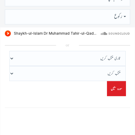
رُكوع
or
سورہ سنیں