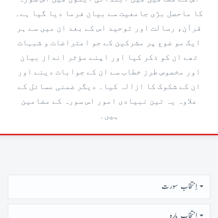
کا ماحصل بڑی جامعیت سے بیان فرما دیا گیا ہے۔
قرآن، رسالت اور توحید اس کے بعد ان میں سے ہر
ایک مو ضوع پر مشرکین کے جو اعتراضات و شبہات
تھے ان کو ذکر کیا اور اپنے مؤثر انداز بیان
اور مخصوص طرز خطاب سے ان کے جوابات دینے اور
ان کے شکوک کا ازالہ کیا۔ دیگر ضمنی مسائل کے
علاوہ یہ تین نبیادی امور اس سورہ کے مضامین
ہیں۔
اِنتخاب سورت
اِنتخاب پارہ