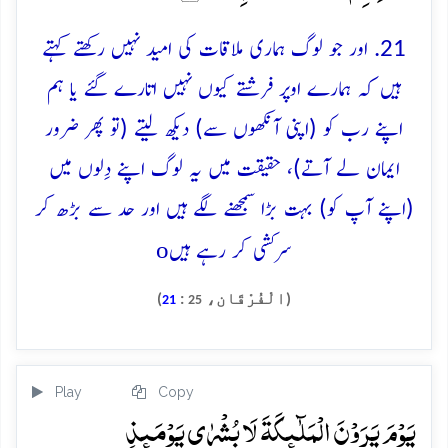
21. اور جو لوگ ہماری ملاقات کی امید نہیں رکھتے کہتے
ہیں کہ ہمارے اوپر فرشتے کیوں نہیں اتارے گئے یا ہم
اپنے رب کو (اپنی آنکھوں سے) دیکھ لیتے (تو پھر ضرور
ایمان لے آتے)، حقیقت میں یہ لوگ اپنے دِلوں میں
(اپنے آپ کو) بہت بڑا سمجھنے لگے ہیں اور حد سے بڑھ کر
o
سرکشی کر رہے ہیں
(الْفُرْقَان،
:
)
21
25
Play
Copy
یَوۡمَ یَرَوۡنَ الۡمَلٰٓئِکَۃَ لَا بُشۡرٰی یَوۡمَئِذٍ