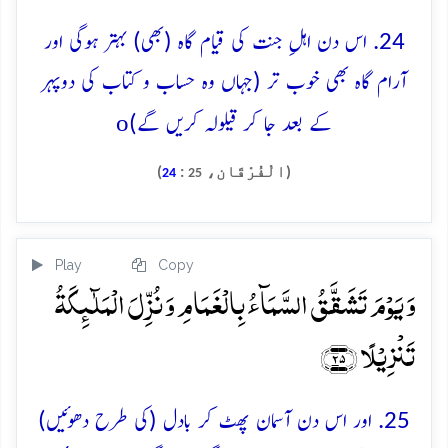
24. اس دن اہلِ جنت کی قیام گاہ (بھی) بہتر ہوگی اور
آرام گاہ بھی خوب تر (جہاں وہ حساب و کتاب کی دوپہر
o
کے بعد جا کر قیلولہ کریں گے)
(الْفُرْقَان،
:
)
24
25
Play
Copy
وَ یَوۡمَ تَشَقَّقُ السَّمَآءُ بِالۡغَمَامِ وَ نُزِّلَ الۡمَلٰٓئِکَۃُ
تَنۡزِیۡلًا ﴿۲۵﴾
25. اور اس دن آسمان پھٹ کر بادل (کی طرح دھوئیں)