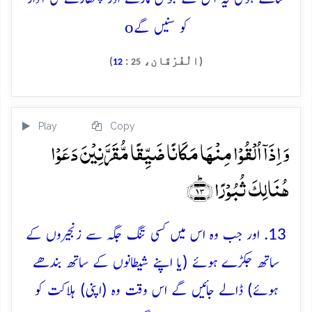
o
کو سنیں گے
(الْفُرْقَان،
:
)
12
25
Play
Copy
وَ اِذَاۤ اُلۡقُوۡا مِنۡہَا مَکَانًا ضَیِّقًا مُّقَرَّنِیۡنَ دَعَوۡا
ہُنَالِکَ ثُبُوۡرًا ﴿ؕ۱۳﴾
13. اور جب وہ اس میں کسی تنگ جگہ سے زنجیروں کے
ساتھ جکڑے ہوئے (یا اپنے شیطانوں کے ساتھ بندھے
ہوئے) ڈالے جائیں گے اس وقت وہ (اپنی) ہلاکت کو