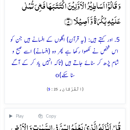
وَ قَالُوۡۤا اَسَاطِیۡرُ الۡاَوَّلِیۡنَ اکۡتَتَبَہَا فَہِیَ تُمۡلٰی
عَلَیۡہِ بُکۡرَۃً وَّ اَصِیۡلًا ﴿۵﴾
5. اور کہتے ہیں: (یہ قرآن) اگلوں کے افسانے ہیں جن کو
اس شخص نے لکھوا رکھا ہے پھر وہ (افسانے) اسے صبح و
شام پڑھ کر سنائے جاتے ہیں (تاکہ انہیں یاد کر کے آگے
o
سنا سکے)
(الْفُرْقَان،
:
)
5
25
Play
Copy
قُلۡ اَنۡزَلَہُ الَّذِیۡ یَعۡلَمُ السِّرَّ فِی السَّمٰوٰتِ وَ الۡاَرۡضِ