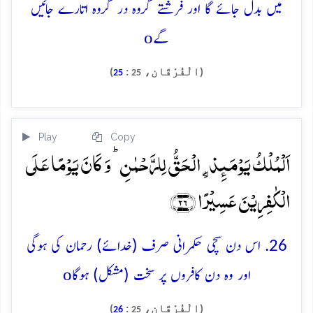
میں بدل جائے گا اور فرشتے گروہ در گروہ اتارے جائیں
o
گے
(الْفُرْقَان،
:
)
25
25
Play
Copy
اَلۡمُلۡکُ یَوۡمَئِذِۣ الۡحَقُّ لِلرَّحۡمٰنِ ؕ وَ کَانَ یَوۡمًا عَلَی
الۡکٰفِرِیۡنَ عَسِیۡرًا ﴿۲۶﴾
26. اس دن سچی حکمرانی صرف (خدائے) رحمان کی ہوگی
o
اور وہ دن کافروں پر سخت (مشکل) ہوگا
(الْفُرْقَان،
:
)
26
25