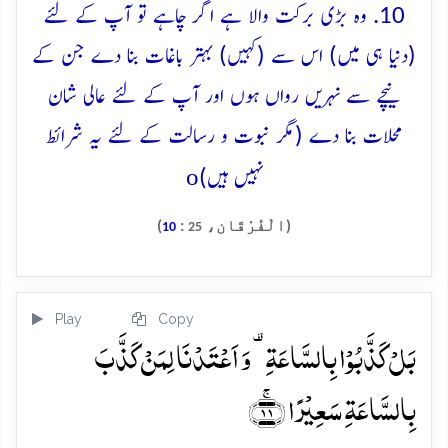
10. وہ بڑی برکت والا ہے اگر چاہے تو آپ کے لئے
(دنیا ہی میں) اس سے (کہیں) بہتر باغات بنا دے جن کے
نیچے سے نہریں رواں ہوں اور آپ کے لئے عالی شان
محلات بنا دے (مگر نبوت و رسالت کے لئے یہ شرائط
o
نہیں ہیں)
(الْفُرْقَان،
:
)
10
25
Play
Copy
بَلۡ کَذَّبُوۡا بِالسَّاعَۃِ ۟ وَ اَعۡتَدۡنَا لِمَنۡ کَذَّبَ
بِالسَّاعَۃِ سَعِیۡرًا ﴿ۚ۱۱﴾