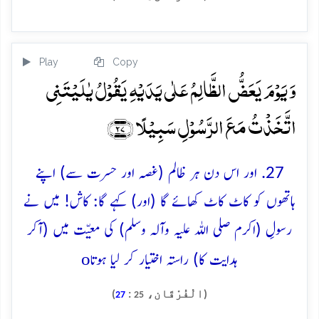
Play
Copy
وَ یَوۡمَ یَعَضُّ الظَّالِمُ عَلٰی یَدَیۡہِ یَقُوۡلُ یٰلَیۡتَنِی
اتَّخَذۡتُ مَعَ الرَّسُوۡلِ سَبِیۡلًا ﴿۲۷﴾
27. اور اس دن ہر ظالم (غصہ اور حسرت سے) اپنے
ہاتھوں کو کاٹ کاٹ کھائے گا (اور) کہے گا: کاش! میں نے
رسولِ (اکرم صلی اللہ علیہ وآلہ وسلم) کی معیّت میں (آکر
o
ہدایت کا) راستہ اختیار کر لیا ہوتا
(الْفُرْقَان،
:
)
27
25