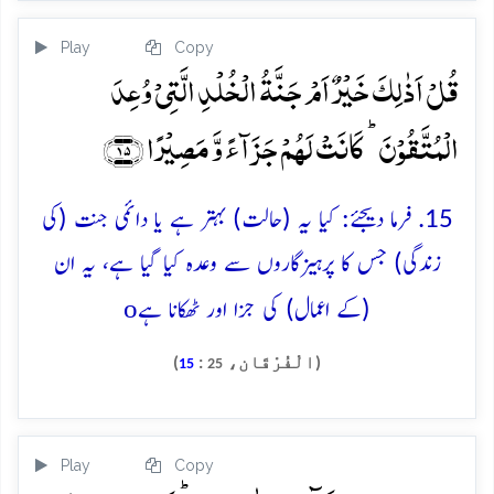
Play
Copy
قُلۡ اَذٰلِکَ خَیۡرٌ اَمۡ جَنَّۃُ الۡخُلۡدِ الَّتِیۡ وُعِدَ
الۡمُتَّقُوۡنَ ؕ کَانَتۡ لَہُمۡ جَزَآءً وَّ مَصِیۡرًا ﴿۱۵﴾
15. فرما دیجئے: کیا یہ (حالت) بہتر ہے یا دائمی جنت (کی
زندگی) جس کا پرہیزگاروں سے وعدہ کیا گیا ہے، یہ ان
o
(کے اعمال) کی جزا اور ٹھکانا ہے
(الْفُرْقَان،
:
)
15
25
Play
Copy