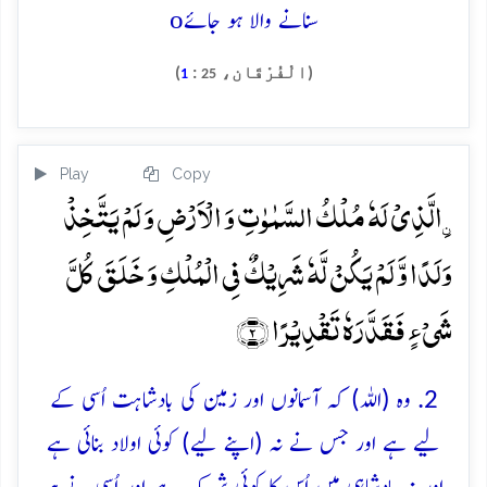
o
سنانے والا ہو جائے
(الْفُرْقَان،
:
)
1
25
Play
Copy
ۣالَّذِیۡ لَہٗ مُلۡکُ السَّمٰوٰتِ وَ الۡاَرۡضِ وَ لَمۡ یَتَّخِذۡ
وَلَدًا وَّ لَمۡ یَکُنۡ لَّہٗ شَرِیۡکٌ فِی الۡمُلۡکِ وَ خَلَقَ کُلَّ
شَیۡءٍ فَقَدَّرَہٗ تَقۡدِیۡرًا ﴿۲﴾
2. وہ (اللہ) کہ آسمانوں اور زمین کی بادشاہت اُسی کے
لیے ہے اور جس نے نہ (اپنے لیے) کوئی اولاد بنائی ہے