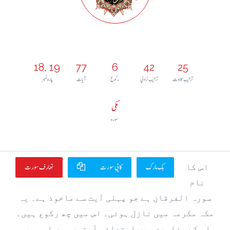
18, 19
77
6
42
25
ترتيب تلاوت
ترتيب نزولي
رکوع
آيات
پارہ نمبر
مکی
سورہ
بک مارک
کاپی سورت
تعارف سورت
اس کا
نام
سورہ الفرقان ہے جو پہلی آیت سے ماخوذ ہے۔ یہ
مکہ مکرمہ میں نازل ہوئی۔ اس میں چھ رکوع ہیں۔
اس کے مضامین میں ابتدائی آیتوں میں اس سورہ