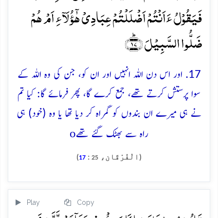
فَیَقُوۡلُ ءَاَنۡتُمۡ اَضۡلَلۡتُمۡ عِبَادِیۡ ہٰۤؤُلَآءِ اَمۡ ہُمۡ
ضَلُّوا السَّبِیۡلَ ﴿ؕ۱۷﴾
17. اور اس دن اللہ انہیں اور ان کو، جن کی وہ اللہ کے
سوا پرستش کرتے تھے، جمع کرے گا، پھر فرمائے گا: کیا تم
نے ہی میرے ان بندوں کو گمراہ کر دیا تھا یا وہ (خود) ہی
o
راہ سے بھٹک گئے تھے
(الْفُرْقَان،
:
)
17
25
Play
Copy