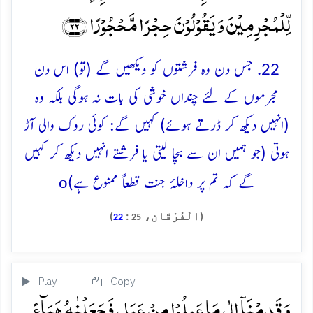
لِّلۡمُجۡرِمِیۡنَ وَ یَقُوۡلُوۡنَ حِجۡرًا مَّحۡجُوۡرًا ﴿۲۲﴾
22. جس دن وہ فرشتوں کو دیکھیں گے (تو) اس دن
مجرموں کے لئے چنداں خوشی کی بات نہ ہوگی بلکہ وہ
(انہیں دیکھ کر ڈرتے ہوئے) کہیں گے: کوئی روک والی آڑ
ہوتی (جو ہمیں ان سے بچا لیتی یا فرشتے انہیں دیکھ کر کہیں
o
گے کہ تم پر داخلۂ جنت قطعاً ممنوع ہے)
(الْفُرْقَان،
:
)
22
25
Play
Copy
وَ قَدِمۡنَاۤ اِلٰی مَا عَمِلُوۡا مِنۡ عَمَلٍ فَجَعَلۡنٰہُ ہَبَآءً