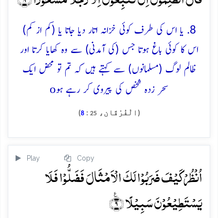
8. یا اس کی طرف کوئی خزانہ اتار دیا جاتا یا (کم از کم)
اس کا کوئی باغ ہوتا جس (کی آمدنی) سے وہ کھایا کرتا اور
ظالم لوگ (مسلمانوں) سے کہتے ہیں کہ تم تو محض ایک
o
سحر زدہ شخص کی پیروی کر رہے ہو
(الْفُرْقَان،
:
)
8
25
Play
Copy
اُنۡظُرۡ کَیۡفَ ضَرَبُوۡا لَکَ الۡاَمۡثَالَ فَضَلُّوۡا فَلَا
یَسۡتَطِیۡعُوۡنَ سَبِیۡلًا ﴿٪۹﴾