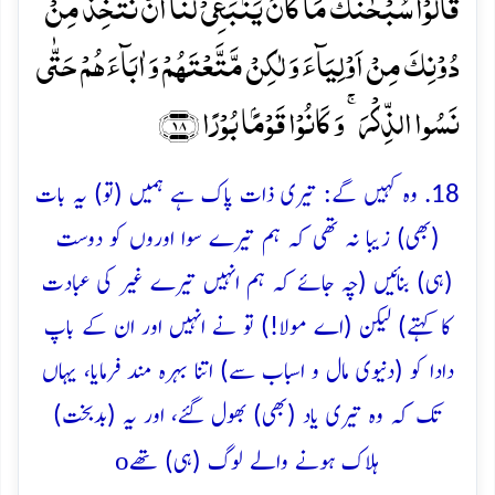
قَالُوۡا سُبۡحٰنَکَ مَا کَانَ یَنۡۢبَغِیۡ لَنَاۤ اَنۡ نَّتَّخِذَ مِنۡ
دُوۡنِکَ مِنۡ اَوۡلِیَآءَ وَ لٰکِنۡ مَّتَّعۡتَہُمۡ وَ اٰبَآءَہُمۡ حَتّٰی
نَسُوا الذِّکۡرَ ۚ وَ کَانُوۡا قَوۡمًۢا بُوۡرًا ﴿۱۸﴾
18. وہ کہیں گے: تیری ذات پاک ہے ہمیں (تو) یہ بات
(بھی) زیبا نہ تھی کہ ہم تیرے سوا اوروں کو دوست
(ہی) بنائیں (چہ جائے کہ ہم انہیں تیرے غیر کی عبادت
کا کہتے) لیکن (اے مولا!) تو نے انہیں اور ان کے باپ
دادا کو (دنیوی مال و اسباب سے) اتنا بہرہ مند فرمایا، یہاں
تک کہ وہ تیری یاد (بھی) بھول گئے، اور یہ (بدبخت)
o
ہلاک ہونے والے لوگ (ہی) تھے