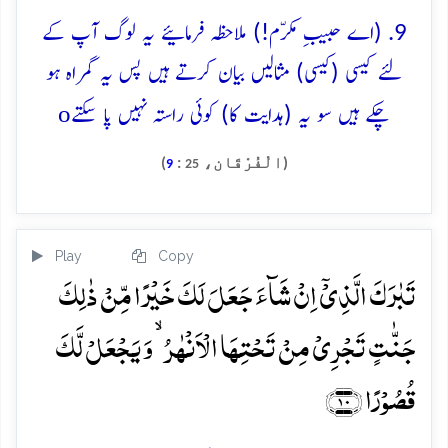
9. (اے حبیبِ مکرّم!) ملاحظہ فرمائیے یہ لوگ آپ کے
لئے کیسی (کیسی) مثالیں بیان کرتے ہیں پس یہ گمراہ ہو
o
چکے ہیں سو یہ (ہدایت کا) کوئی راستہ نہیں پا سکتے
(الْفُرْقَان،
:
)
9
25
Play
Copy
تَبٰرَکَ الَّذِیۡۤ اِنۡ شَآءَ جَعَلَ لَکَ خَیۡرًا مِّنۡ ذٰلِکَ
جَنّٰتٍ تَجۡرِیۡ مِنۡ تَحۡتِہَا الۡاَنۡہٰرُ ۙ وَ یَجۡعَلۡ لَّکَ
قُصُوۡرًا ﴿۱۰﴾