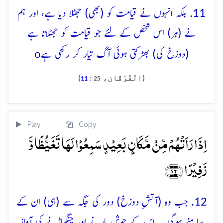
11. بلکہ انہوں نے قیامت کو (بھی) جھٹلا دیا ہے، اور ہم
نے (ہر) اس شخص کے لئے جو قیامت کو جھٹلاتا ہے
o
(دوزخ کی) بھڑکتی ہوئی آگ تیار کر رکھی ہے
(الْفُرْقَان،
:
)
11
25
Play
Copy
اِذَا رَاَتۡہُمۡ مِّنۡ مَّکَانٍۭ بَعِیۡدٍ سَمِعُوۡا لَہَا تَغَیُّظًا وَّ
زَفِیۡرًا ﴿۱۲﴾
12. جب وہ (آتشِ دوزخ) دور کی جگہ سے (ہی) ان کے
سامنے ہوگی یہ اس کے جوش مارنے اور چنگھاڑنے کی آواز