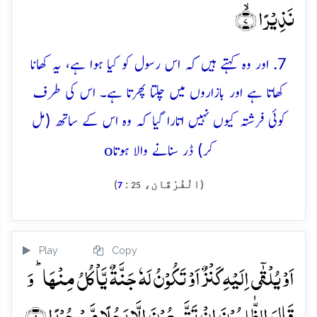
نَذِیۡرًا ۙ﴿۷﴾
7. اور وہ کہتے ہیں کہ اس رسول کو کیا ہوا ہے، یہ کھانا
کھاتا ہے اور بازاروں میں چلتا پھرتا ہے۔ اس کی طرف
کوئی فرشتہ کیوں نہیں اتارا گیا کہ وہ اس کے ساتھ (مل
o
کر) ڈر سنانے والا ہوتا
(الْفُرْقَان،
:
)
7
25
Play
Copy
اَوۡ یُلۡقٰۤی اِلَیۡہِ کَنۡزٌ اَوۡ تَکُوۡنُ لَہٗ جَنَّۃٌ یَّاۡکُلُ مِنۡہَا ؕ وَ
قَالَ الظّٰلِمُوۡنَ اِنۡ تَتَّبِعُوۡنَ اِلَّا رَجُلًا مَّسۡحُوۡرًا ﴿۸﴾