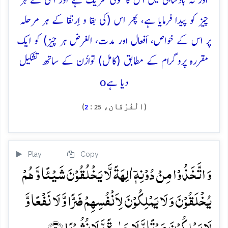
اور نہ بادشاہی میں اُس کا کوئی شریک ہے اور اُسی نے ہر
چیز کو پیدا فرمایا ہے، پھر اس (کی بقا و اِرتقا کے ہر مرحلہ
پر اس کے خواص، اَفعال اور مدت، الغرض ہر چیز) کو ایک
مقررہ پروگرام کے مطابق (كامل) توازُن کے ساتھ تشکیل
o
دیا ہے
(الْفُرْقَان،
:
)
2
25
Play
Copy
وَ اتَّخَذُوۡا مِنۡ دُوۡنِہٖۤ اٰلِہَۃً لَّا یَخۡلُقُوۡنَ شَیۡئًا وَّ ہُمۡ
یُخۡلَقُوۡنَ وَ لَا یَمۡلِکُوۡنَ لِاَنۡفُسِہِمۡ ضَرًّا وَّ لَا نَفۡعًا وَّ
لَا یَمۡلِکُوۡنَ مَوۡتًا وَّ لَا حَیٰوۃً وَّ لَا نُشُوۡرًا ﴿۳﴾