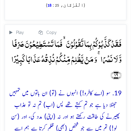
(الْفُرْقَان،
:
)
18
25
Play
Copy
فَقَدۡ کَذَّبُوۡکُمۡ بِمَا تَقُوۡلُوۡنَ ۙ فَمَا تَسۡتَطِیۡعُوۡنَ صَرۡفًا
وَّ لَا نَصۡرًا ۚ وَ مَنۡ یَّظۡلِمۡ مِّنۡکُمۡ نُذِقۡہُ عَذَابًا کَبِیۡرًا
﴿۱۹﴾
19. سو (اے کافرو!) انہوں نے (تو) ان باتوں میں تمہیں
جھٹلا دیا ہے جو تم کہتے تھے پس (اب) تم نہ تو عذاب
پھیرنے کی طاقت رکھتے ہو اور نہ (اپنی) مدد کی، اور (سن
لو!) تم میں سے جو شخص (بھی) ظلم کرتا ہے ہم اسے