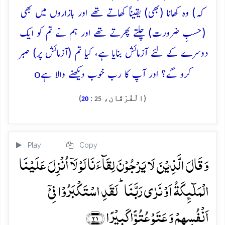
کہ) وہ کھانا (بھی) یقیناً کھاتے تھے اور بازاروں میں بھی
(حسبِ ضرورت) چلتے پھرتے تھے اور ہم نے تم کو ایک
دوسرے کے لئے آزمائش بنایا ہے، کیا تم (آزمائش پر) صبر
o
کرو گے؟ اور آپ کا رب خوب دیکھنے والا ہے
(الْفُرْقَان،
:
)
20
25
Play
Copy
وَ قَالَ الَّذِیۡنَ لَا یَرۡجُوۡنَ لِقَآءَنَا لَوۡ لَاۤ اُنۡزِلَ عَلَیۡنَا
الۡمَلٰٓئِکَۃُ اَوۡ نَرٰی رَبَّنَا ؕ لَقَدِ اسۡتَکۡبَرُوۡا فِیۡۤ
اَنۡفُسِہِمۡ وَ عَتَوۡ عُتُوًّا کَبِیۡرًا ﴿۲۱﴾