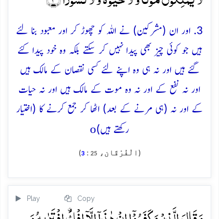
3. اور ان (مشرکین) نے اللہ کو چھوڑ کر اور معبود بنا لئے
ہیں جو کوئی چیز بھی پیدا نہیں کر سکتے بلکہ وہ خود پیدا کئے
گئے ہیں اور نہ ہی وہ اپنے لئے کسی نقصان کے مالک ہیں
اور نہ نفع کے اور نہ وہ موت کے مالک ہیں اور نہ حیات
کے اور نہ (ہی مرنے کے بعد) اٹھا کر جمع کرنے کا (اختیار
o
رکھتے ہیں)
(الْفُرْقَان،
:
)
3
25
Play
Copy
وَ قَالَ الَّذِیۡنَ کَفَرُوۡۤا اِنۡ ہٰذَاۤ اِلَّاۤ اِفۡکُۨ افۡتَرٰىہُ وَ