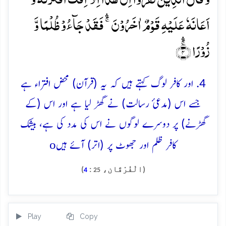
اَعَانَہٗ عَلَیۡہِ قَوۡمٌ اٰخَرُوۡنَ ۚۛ فَقَدۡ جَآءُوۡ ظُلۡمًا وَّ
زُوۡرًا ۚ﴿ۛ۴﴾
4. اور کافر لوگ کہتے ہیں کہ یہ (قرآن) محض افتراء ہے
جسے اس (مدعئ رسالت) نے گھڑ لیا ہے اور اس (کے
گھڑنے) پر دوسرے لوگوں نے اس کی مدد کی ہے، بیشک
o
کافر ظلم اور جھوٹ پر (اتر) آئے ہیں
(الْفُرْقَان،
:
)
4
25
Play
Copy