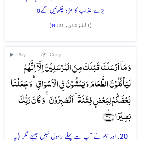
o
بڑے عذاب کا مزہ چکھائیں گے
(الْفُرْقَان،
:
)
19
25
Play
Copy
وَ مَاۤ اَرۡسَلۡنَا قَبۡلَکَ مِنَ الۡمُرۡسَلِیۡنَ اِلَّاۤ اِنَّہُمۡ
لَیَاۡکُلُوۡنَ الطَّعَامَ وَ یَمۡشُوۡنَ فِی الۡاَسۡوَاقِ ؕ وَ جَعَلۡنَا
بَعۡضَکُمۡ لِبَعۡضٍ فِتۡنَۃً ؕ اَتَصۡبِرُوۡنَ ۚ وَ کَانَ رَبُّکَ
بَصِیۡرًا ﴿٪۲۰﴾
20. اور ہم نے آپ سے پہلے رسول نہیں بھیجے مگر (یہ