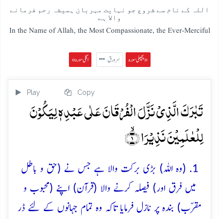
اللہ کے نام سے شروع جو نہایت مہربان ہمیشہ رحم فرمانے
والا ہے
In the Name of Allah, the Most Compassionate, the Ever-Merciful
پچھلی سورہ »
سرورق
« اگلی سورہ
Play
Copy
تَبٰرَکَ الَّذِیۡ نَزَّلَ الۡفُرۡقَانَ عَلٰی عَبۡدِہٖ لِیَکُوۡنَ
لِلۡعٰلَمِیۡنَ نَذِیۡرَا ۙ﴿۱﴾
1. (وہ اللہ) بڑی برکت والا ہے جس نے (حق و باطل
میں فرق اور) فیصلہ کرنے والا (قرآن) اپنے (محبوب و
مقرّب) بندہ پر نازل فرمایا تاکہ وہ تمام جہانوں کے لئے ڈر