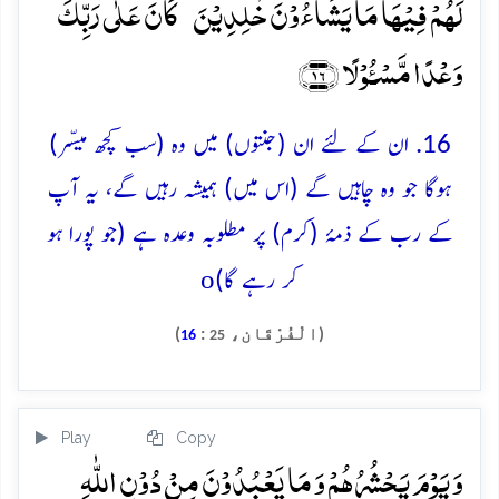
لَہُمۡ فِیۡہَا مَا یَشَآءُوۡنَ خٰلِدِیۡنَ ؕ کَانَ عَلٰی رَبِّکَ
وَعۡدًا مَّسۡـُٔوۡلًا ﴿۱۶﴾
16. ان کے لئے ان (جنتوں) میں وہ (سب کچھ میسّر)
ہوگا جو وہ چاہیں گے (اس میں) ہمیشہ رہیں گے، یہ آپ
کے رب کے ذمۂ (کرم) پر مطلوبہ وعدہ ہے (جو پورا ہو
o
کر رہے گا)
(الْفُرْقَان،
:
)
16
25
Play
Copy
وَ یَوۡمَ یَحۡشُرُہُمۡ وَ مَا یَعۡبُدُوۡنَ مِنۡ دُوۡنِ اللّٰہِ