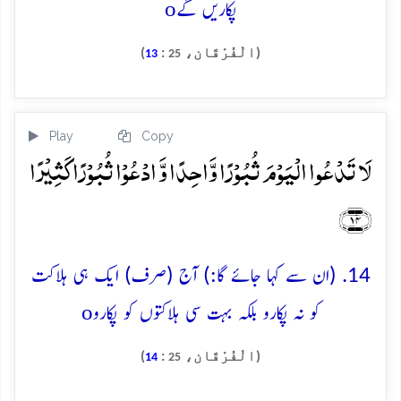
o
پکاریں گے
(الْفُرْقَان،
:
)
13
25
Play
Copy
لَا تَدۡعُوا الۡیَوۡمَ ثُبُوۡرًا وَّاحِدًا وَّ ادۡعُوۡا ثُبُوۡرًا کَثِیۡرًا
﴿۱۴﴾
14. (ان سے کہا جائے گا:) آج (صرف) ایک ہی ہلاکت
o
کو نہ پکارو بلکہ بہت سی ہلاکتوں کو پکارو
(الْفُرْقَان،
:
)
14
25