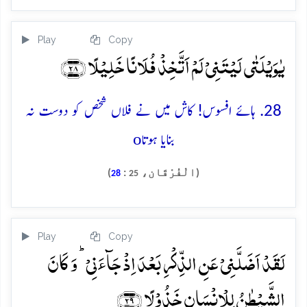
Play
Copy
یٰوَیۡلَتٰی لَیۡتَنِیۡ لَمۡ اَتَّخِذۡ فُلَانًا خَلِیۡلًا ﴿۲۸﴾
28. ہائے افسوس! کاش میں نے فلاں شخص کو دوست نہ
o
بنایا ہوتا
(الْفُرْقَان،
:
)
28
25
Play
Copy
لَقَدۡ اَضَلَّنِیۡ عَنِ الذِّکۡرِ بَعۡدَ اِذۡ جَآءَنِیۡ ؕ وَ کَانَ
الشَّیۡطٰنُ لِلۡاِنۡسَانِ خَذُوۡلًا ﴿۲۹﴾