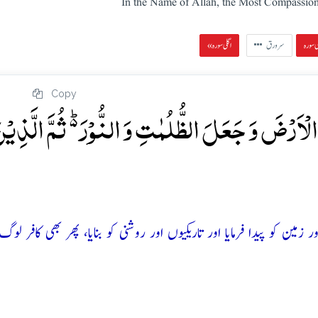
In the Name of Allah, the Most Compassion
سرورق
« اگلی سورہ
Copy
لۡاَرۡضَ وَ جَعَلَ الظُّلُمٰتِ وَ النُّوۡرَ ۬ؕ ثُمَّ الَّذِیۡ
مین کو پیدا فرمایا اور تاریکیوں اور روشنی کو بنایا، پھر بھی کافر لوگ