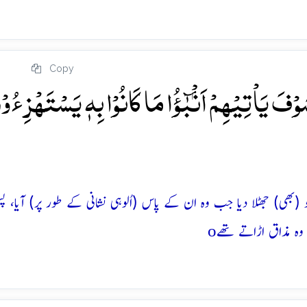
Copy
َوۡفَ یَاۡتِیۡہِمۡ اَنۡۢبٰٓؤُا مَا کَانُوۡا بِہٖ یَسۡتَہۡزِءُوۡ
(بھی) جھٹلا دیا جب وہ ان کے پاس (اُلوہی نشانی کے طور پر) آیا، پ
o
وہ مذاق اڑاتے تھے