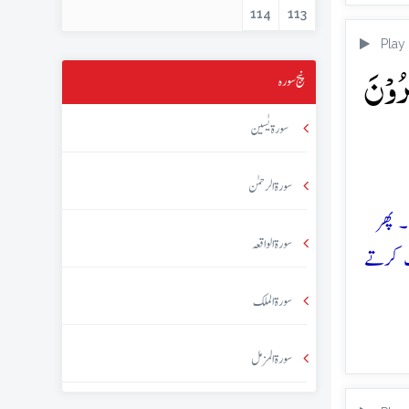
114
113
Play
رُوۡنَ
پنج سورہ
سورۃ یٰسین
سورۃ الرحمٰن
۔ پھر
سورۃ الواقعہ
ک کرتے
سورۃ الملک
سورۃ المزمل