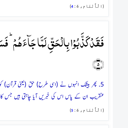
(الْأَنْعَام،
:
)
4
6
فَقَدۡ کَذَّبُوۡا بِالۡحَقِّ لَمَّا جَآءَہُمۡ ؕ فَس
﴿۵﴾
5. پھر بیشک انہوں نے (اسی طرح) حق (یعنی قرآن) کو 
عنقریب ان کے پاس اس کی خبریں آیا چاہتی ہیں جس کا 
(الْأَنْعَام،
:
)
5
6