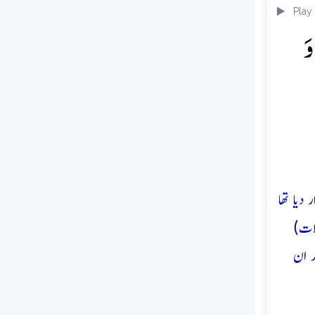
Play
وَ
دیا تھا
ّات)
ر ان