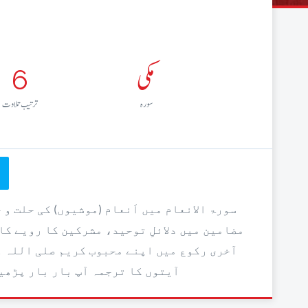
مکی
6
سورہ
ترتيب تلاوت
سورۃ الانعام میں اَنعام (موشیوں) کی حلت و 
مضامین میں دلائلِ توحید، مشرکین کا رویے کا
آخری رکوع میں اپنے محبوب کریم صلی اللہ عل
آیتوں کا ترجمہ آپ بار بار پڑھیں