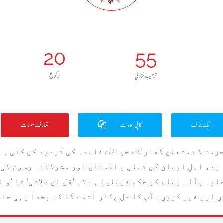
20
55
ترتيب نزولي
رکوع
بک مارک
کاپی سورت
تعارف سورت
حرمت کے متعلق کفار کے خیالاتِ فاسدہ کی تردید کی گئی ہے 
 رد، اہلِ ایمان کی تسلی و اطمنان اور مشرکانہ رسوم کی 
یہ وآلہ وسلم کو حکم فرمایا ہے کہ ’قل ان صلاتی‘ تا ’و ا
 اور غور کریں۔ آپ کا دل پکار اٹھے گا کہ بخدا یہی حاصل