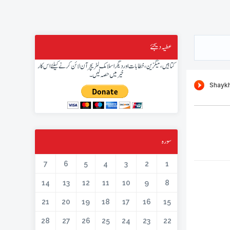
عطیہ دیجئے
کتابیں، میگزین، خطابات اور دیگر اسلامک لٹریچر آن لائن کرنے کیلئے اس کار
خیر میں حصہ لیں۔
سورہ
7
6
5
4
3
2
1
14
13
12
11
10
9
8
21
20
19
18
17
16
15
28
27
26
25
24
23
22