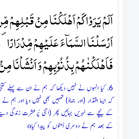
اَلَمۡ یَرَوۡا کَمۡ اَہۡلَکۡنَا مِنۡ قَبۡلِہِمۡ مِّن
اَرۡسَلۡنَا السَّمَآءَ عَلَیۡہِمۡ مِّدۡرَارًا ۪ 
فَاَہۡلَکۡنٰہُمۡ بِذُنُوۡبِہِمۡ وَ اَنۡشَاۡنَا مِنۡۢ
6. کیا انہوں نے نہیں دیکھا کہ ہم نے ان سے پہلے کتنی 
کہ ایسا اقتدار (اور جماؤ) تمہیں بھی نہیں دیا اور ہم نے
کے نیچے سے نہریں بہائیں پھر (اتنی پُرعشرت زندگی دی
o
کے بعد ہم نے دوسری اُمتوں کو پیدا کیا