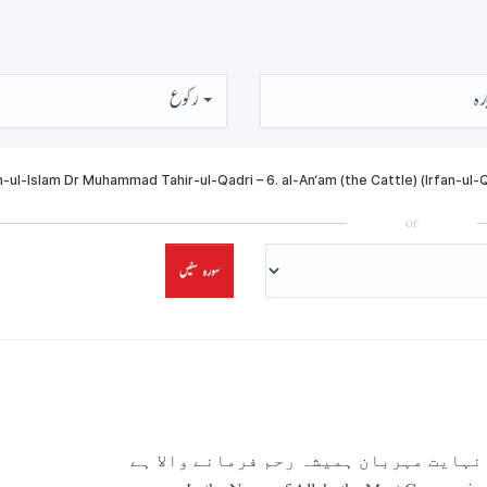
رہ
رُكوع
or
سورہ سنیں
نہایت مہربان ہمیشہ رحم فرمانے والا ہے