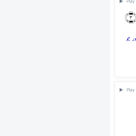
Play
﴾
ر جو
Play