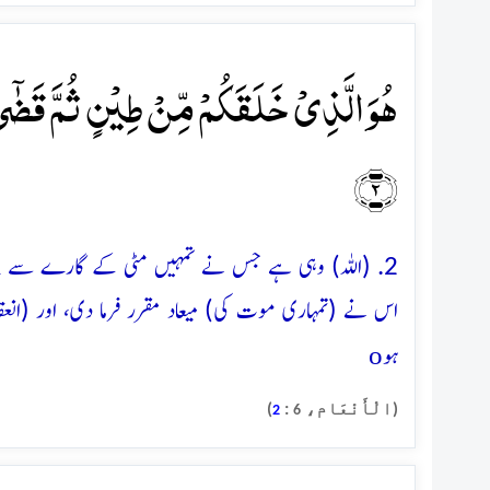
ہُوَ الَّذِیۡ خَلَقَکُمۡ مِّنۡ طِیۡنٍ ثُمَّ قَضٰۤی
﴿۲﴾
2. (اللہ) وہی ہے جس نے تمہیں مٹی کے گارے سے پیدا فر
اس نے (تمہاری موت کی) میعاد مقرر فرما دی، اور (انع
o
ہو
(الْأَنْعَام،
:
)
2
6