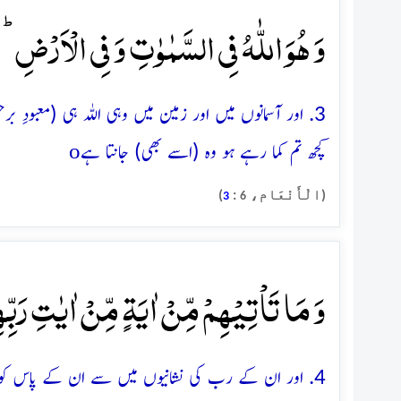
وَ ہُوَ اللّٰہُ فِی السَّمٰوٰتِ وَ فِی الۡاَرۡضِ ؕ ی
3. اور آسمانوں میں اور زمین میں وہی اللہ ہی (معبودِ 
o
کچھ تم کما رہے ہو وہ (اسے بھی) جانتا ہے
(الْأَنْعَام،
:
)
3
6
وَ مَا تَاۡتِیۡہِمۡ مِّنۡ اٰیَۃٍ مِّنۡ اٰیٰتِ رَبِّہ
4. اور ان کے رب کی نشانیوں میں سے ان کے پاس کوئی نشانی نہیں آتی مگر (یہ کہ) وہ اس سے روگردانی کرتے ہیں