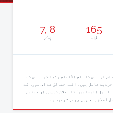
7, 8
165
آيات
پارہ نمبر
اس لیے اس کا نام الاَنعام رکھا گیا۔ اس کے
تردید شامل ہیں۔ اللہ تعالیٰ نے اس سورہ کے
نا اول المسلمین‘ کا اعلان کریں۔ ان دونوں
ِ اسلام ہے، یہی روحی توحید ہے۔