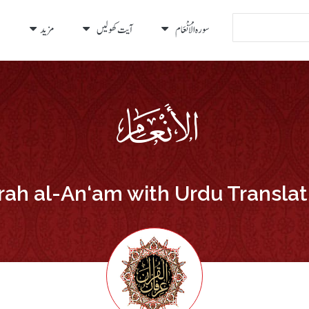
سورہ الْأَنْعَام
آیت کھولیں
مزید
rah al-An‘am with Urdu Translat