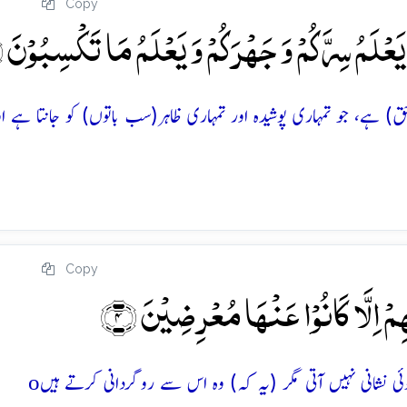
Copy
َعۡلَمُ سِرَّکُمۡ وَ جَہۡرَکُمۡ وَ یَعۡلَمُ مَا تَکۡسِبُوۡنَ ﴿۳
برحق) ہے، جو تمہاری پوشیدہ اور تمہاری ظاہر(سب باتوں) کو جانتا ہے او
Copy
ِمۡ اِلَّا کَانُوۡا عَنۡہَا مُعۡرِضِیۡنَ ﴿۴﴾
o