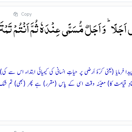
Copy
 اَجَلًا ؕ وَ اَجَلٌ مُّسَمًّی عِنۡدَہٗ ثُمَّ اَنۡتُمۡ تَمۡتَ
مایا (یعنی کرّۂ اَرضی پر حیاتِ انسانی کی کیمیائی ابتداء اس سے کی)
قادِ قیامت کا) معیّنہ وقت اسی کے پاس (مقرر) ہے پھر (بھی) تم ش