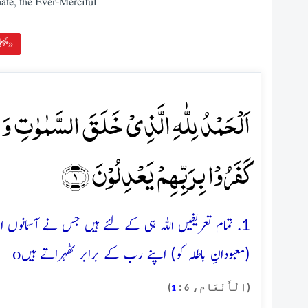
ate, the Ever-Merciful
پچھلی سورہ »
اَلۡحَمۡدُ لِلّٰہِ الَّذِیۡ خَلَقَ السَّمٰوٰتِ وَ ا
کَفَرُوۡا بِرَبِّہِمۡ یَعۡدِلُوۡنَ ﴿۱﴾
1. تمام تعریفیں اللہ ہی کے لئے ہیں جس نے آسمانوں اور ز
o
(معبودانِ باطلہ کو) اپنے رب کے برابر ٹھہراتے ہیں
(الْأَنْعَام،
:
)
1
6