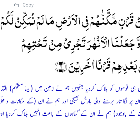
Copy
ۡ قَرۡنٍ مَّکَّنّٰہُمۡ فِی الۡاَرۡضِ مَا لَمۡ نُمَکِّنۡ لَّکُمۡ 
وَّ جَعَلۡنَا الۡاَنۡہٰرَ تَجۡرِیۡ مِنۡ تَحۡتِہِمۡ
 بَعۡدِہِمۡ قَرۡنًا اٰخَرِیۡنَ ﴿۶﴾
ہی قوموں کو ہلاک کردیا جنہیں ہم نے زمین میں (ایسا مستحکم) اقتدار 
 ان پر لگا تار برسنے والی بارش بھیجی اور ہم نے ان (کے مکانات و محل
نے کے باوجود) ہم نے ان کے گناہوں کے باعث انہیں ہلاک کردیا او