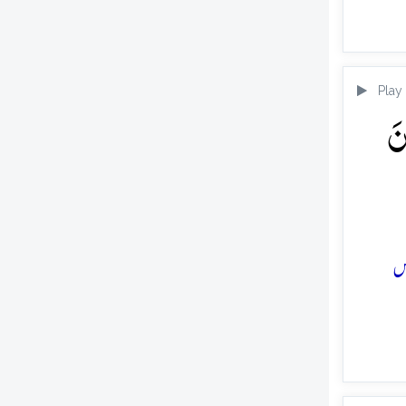
Play
نَ
س